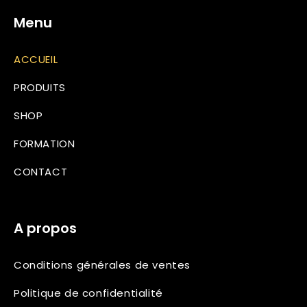
Menu
ACCUEIL
PRODUITS
SHOP
Fours à braises
FORMATION
Hibachis
Grills ouverts
CONTACT
Grillware
Robatayakis
Ustensiles
Rôtissoire
A propos
Combustibles
Duos
Conditions générales de ventes
Politique de confidentialité