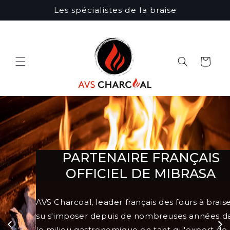
et
Les spécialistes de la braise
passer
au
contenu
Panier
PARTENAIRE FRANÇAIS
OFFICIEL DE MIBRASA
Profitez 
gastronom
AVS Charcoal, leader français des fours à brais
cuisinés 
su s'imposer depuis de nombreuses années d
l'univers
le milieu gastronomique en tant qu'expert de 